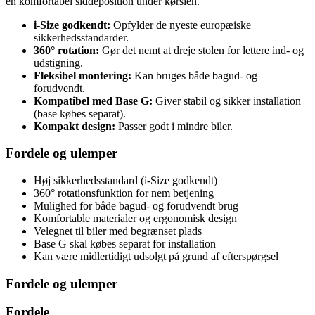
en komfortabel siddeposition under kørslen.
i-Size godkendt:
Opfylder de nyeste europæiske
sikkerhedsstandarder.
360° rotation:
Gør det nemt at dreje stolen for lettere ind- og
udstigning.
Fleksibel montering:
Kan bruges både bagud- og
forudvendt.
Kompatibel med Base G:
Giver stabil og sikker installation
(base købes separat).
Kompakt design:
Passer godt i mindre biler.
Fordele og ulemper
Høj sikkerhedsstandard (i-Size godkendt)
360° rotationsfunktion for nem betjening
Mulighed for både bagud- og forudvendt brug
Komfortable materialer og ergonomisk design
Velegnet til biler med begrænset plads
Base G skal købes separat for installation
Kan være midlertidigt udsolgt på grund af efterspørgsel
Fordele og ulemper
Fordele