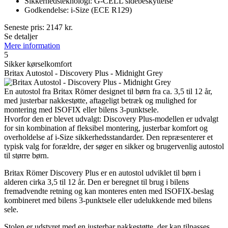
Sikkerhedsteknologi: G-CELL sidebeskyttelse
Godkendelse: i-Size (ECE R129)
Seneste pris:
2147
kr.
Se detaljer
Mere information
5
Sikker kørselkomfort
Britax Autostol - Discovery Plus - Midnight Grey
En autostol fra Britax Römer designet til børn fra ca. 3,5 til 12 år,
med justerbar nakkestøtte, aftageligt betræk og mulighed for
montering med ISOFIX eller bilens 3-punktsele.
Hvorfor den er blevet udvalgt: Discovery Plus-modellen er udvalgt
for sin kombination af fleksibel montering, justerbar komfort og
overholdelse af i-Size sikkerhedsstandarder. Den repræsenterer et
typisk valg for forældre, der søger en sikker og brugervenlig autostol
til større børn.
Britax Römer Discovery Plus er en autostol udviklet til børn i
alderen cirka 3,5 til 12 år. Den er beregnet til brug i bilens
fremadvendte retning og kan monteres enten med ISOFIX-beslag
kombineret med bilens 3-punktsele eller udelukkende med bilens
sele.
Stolen er udstyret med en justerbar nakkestøtte, der kan tilpasses