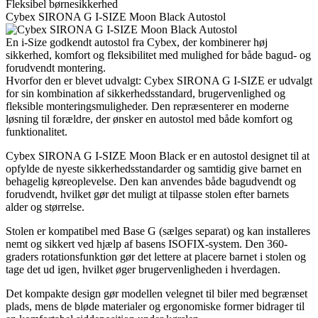
Fleksibel børnesikkerhed
Cybex SIRONA G I-SIZE Moon Black Autostol
En i-Size godkendt autostol fra Cybex, der kombinerer høj
sikkerhed, komfort og fleksibilitet med mulighed for både bagud- og
forudvendt montering.
Hvorfor den er blevet udvalgt: Cybex SIRONA G I-SIZE er udvalgt
for sin kombination af sikkerhedsstandard, brugervenlighed og
fleksible monteringsmuligheder. Den repræsenterer en moderne
løsning til forældre, der ønsker en autostol med både komfort og
funktionalitet.
Cybex SIRONA G I-SIZE Moon Black er en autostol designet til at
opfylde de nyeste sikkerhedsstandarder og samtidig give barnet en
behagelig køreoplevelse. Den kan anvendes både bagudvendt og
forudvendt, hvilket gør det muligt at tilpasse stolen efter barnets
alder og størrelse.
Stolen er kompatibel med Base G (sælges separat) og kan installeres
nemt og sikkert ved hjælp af basens ISOFIX-system. Den 360-
graders rotationsfunktion gør det lettere at placere barnet i stolen og
tage det ud igen, hvilket øger brugervenligheden i hverdagen.
Det kompakte design gør modellen velegnet til biler med begrænset
plads, mens de bløde materialer og ergonomiske former bidrager til