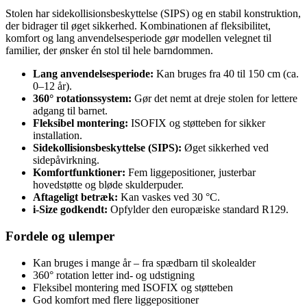
Stolen har sidekollisionsbeskyttelse (SIPS) og en stabil konstruktion,
der bidrager til øget sikkerhed. Kombinationen af fleksibilitet,
komfort og lang anvendelsesperiode gør modellen velegnet til
familier, der ønsker én stol til hele barndommen.
Lang anvendelsesperiode:
Kan bruges fra 40 til 150 cm (ca.
0–12 år).
360° rotationssystem:
Gør det nemt at dreje stolen for lettere
adgang til barnet.
Fleksibel montering:
ISOFIX og støtteben for sikker
installation.
Sidekollisionsbeskyttelse (SIPS):
Øget sikkerhed ved
sidepåvirkning.
Komfortfunktioner:
Fem liggepositioner, justerbar
hovedstøtte og bløde skulderpuder.
Aftageligt betræk:
Kan vaskes ved 30 °C.
i-Size godkendt:
Opfylder den europæiske standard R129.
Fordele og ulemper
Kan bruges i mange år – fra spædbarn til skolealder
360° rotation letter ind- og udstigning
Fleksibel montering med ISOFIX og støtteben
God komfort med flere liggepositioner