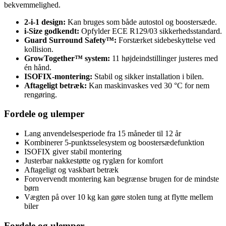
bekvemmelighed.
2-i-1 design:
Kan bruges som både autostol og boostersæde.
i-Size godkendt:
Opfylder ECE R129/03 sikkerhedsstandard.
Guard Surround Safety™:
Forstærket sidebeskyttelse ved
kollision.
GrowTogether™ system:
11 højdeindstillinger justeres med
én hånd.
ISOFIX-montering:
Stabil og sikker installation i bilen.
Aftageligt betræk:
Kan maskinvaskes ved 30 °C for nem
rengøring.
Fordele og ulemper
Lang anvendelsesperiode fra 15 måneder til 12 år
Kombinerer 5-punktsselesystem og boostersædefunktion
ISOFIX giver stabil montering
Justerbar nakkestøtte og ryglæn for komfort
Aftageligt og vaskbart betræk
Forovervendt montering kan begrænse brugen for de mindste
børn
Vægten på over 10 kg kan gøre stolen tung at flytte mellem
biler
Fordele og ulemper