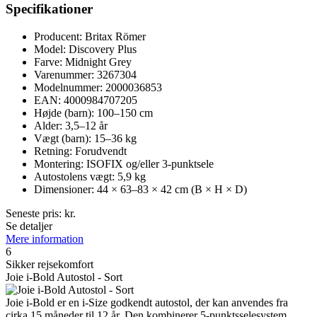
Specifikationer
Producent: Britax Römer
Model: Discovery Plus
Farve: Midnight Grey
Varenummer: 3267304
Modelnummer: 2000036853
EAN: 4000984707205
Højde (barn): 100–150 cm
Alder: 3,5–12 år
Vægt (barn): 15–36 kg
Retning: Forudvendt
Montering: ISOFIX og/eller 3-punktsele
Autostolens vægt: 5,9 kg
Dimensioner: 44 × 63–83 × 42 cm (B × H × D)
Seneste pris:
kr.
Se detaljer
Mere information
6
Sikker rejsekomfort
Joie i-Bold Autostol - Sort
Joie i-Bold er en i-Size godkendt autostol, der kan anvendes fra
cirka 15 måneder til 12 år. Den kombinerer 5-punktsselesystem,