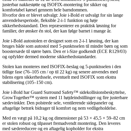
justerbar nakkestøtte og ISOFIX-montering for sikker og
komfortabel kørsel gennem hele barndommen.
Hvorfor den er blevet udvalgt: Joie i-Bold er udvalgt for sin lange
anvendelsesperiode, fleksible 2-i-1 funktion og høje
sikkerhedsstandard. Den repræsenterer en praktisk løsning for
familier, der ønsker én stol, der kan følge barnet i mange år.
Joie i-Bold autostolen er designet som en 2-i-1 løsning, der kan
bruges både som autostol med 5-punktsselen til mindre børn og som
boostersæde til større børn. Den er i-Size godkendt (ECE R129/03)
og opfylder dermed moderne sikkerhedsstandarder.
Stolen kan monteres med ISOFIX-beslag og 5-punktsselen i den
tidlige fase (76–105 cm / op til 22 kg) og senere anvendes med
bilens egen sikkerhedssele, eventuelt med ISOFIX som ekstra
stabilisering (105–150 cm).
Joie i-Bold har Guard Surround Safety™ sidekollisionsbeskyttelse,
GrowTogether™ system med 11 højdeindstillinger og fire justerbare
sædevinkler. Den polstrede sele, ventilerende sidepaneler og
aftagelige betræk bidrager til komfort og nem vedligeholdelse.
Med en vægt på 10,2 kg og dimensioner på 53 × 45,5 × 59–82 cm
er stolen robust og tilpasset fremadvendt montering. Den leveres
med sædereducere og en aftagelig kopholder for ekstra