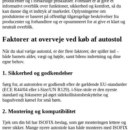
producenter og i forskellige prisklasser. Formålet er at give et
informativt overblik over funktioner, sikkerhed og komfort, så du
kan danne dig et indtryk af markedet. Oplysningerne om
produkterne er baseret på offentligt tilgængelige beskrivelser fra
producenter og forhandlere og er opsummeret for at give et klart og
neutralt overblik.
Faktorer at overveje ved køb af autostol
Når du skal vælge autostol, er der flere faktorer, der spiller ind –
både barnets alder, vægt og højde, samt bilens indretning og dine
egne behov.
1. Sikkerhed og godkendelser
Sørg for, at autostolen er godkendt efter de gældende EU-standarder
(ECE R44/04 eller i-Size/UN R129). i-Size-stole er den nyeste
standard og fokuserer på øget sidekollisionsbeskyttelse og
bagudvendt kørsel for små børn.
2. Montering og kompatibilitet
Tjek om din bil har ISOFIX-beslag, som gør monteringen lettere og
mere sikker. Mange nyere autostole kan både monteres med ISOFIX