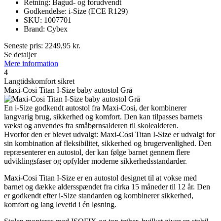
Retning: Bagud- og forudvendt
Godkendelse: i-Size (ECE R129)
SKU: 1007701
Brand: Cybex
Seneste pris:
2249,95
kr.
Se detaljer
Mere information
4
Langtidskomfort sikret
Maxi-Cosi Titan I-Size baby autostol Grå
En i-Size godkendt autostol fra Maxi-Cosi, der kombinerer
langvarig brug, sikkerhed og komfort. Den kan tilpasses barnets
vækst og anvendes fra småbørnsalderen til skolealderen.
Hvorfor den er blevet udvalgt: Maxi-Cosi Titan I-Size er udvalgt for
sin kombination af fleksibilitet, sikkerhed og brugervenlighed. Den
repræsenterer en autostol, der kan følge barnet gennem flere
udviklingsfaser og opfylder moderne sikkerhedsstandarder.
Maxi-Cosi Titan I-Size er en autostol designet til at vokse med
barnet og dække aldersspændet fra cirka 15 måneder til 12 år. Den
er godkendt efter i-Size standarden og kombinerer sikkerhed,
komfort og lang levetid i én løsning.