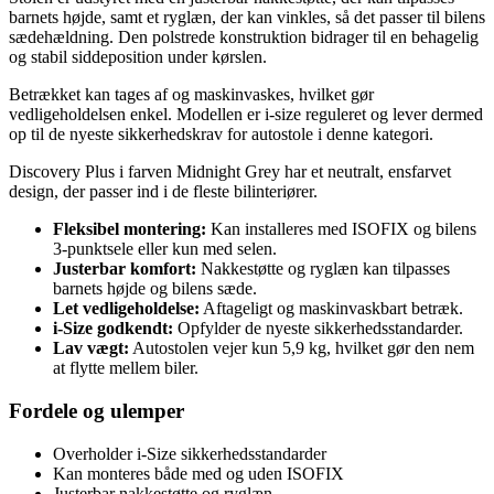
barnets højde, samt et ryglæn, der kan vinkles, så det passer til bilens
sædehældning. Den polstrede konstruktion bidrager til en behagelig
og stabil siddeposition under kørslen.
Betrækket kan tages af og maskinvaskes, hvilket gør
vedligeholdelsen enkel. Modellen er i-size reguleret og lever dermed
op til de nyeste sikkerhedskrav for autostole i denne kategori.
Discovery Plus i farven Midnight Grey har et neutralt, ensfarvet
design, der passer ind i de fleste bilinteriører.
Fleksibel montering:
Kan installeres med ISOFIX og bilens
3-punktsele eller kun med selen.
Justerbar komfort:
Nakkestøtte og ryglæn kan tilpasses
barnets højde og bilens sæde.
Let vedligeholdelse:
Aftageligt og maskinvaskbart betræk.
i-Size godkendt:
Opfylder de nyeste sikkerhedsstandarder.
Lav vægt:
Autostolen vejer kun 5,9 kg, hvilket gør den nem
at flytte mellem biler.
Fordele og ulemper
Overholder i-Size sikkerhedsstandarder
Kan monteres både med og uden ISOFIX
Justerbar nakkestøtte og ryglæn