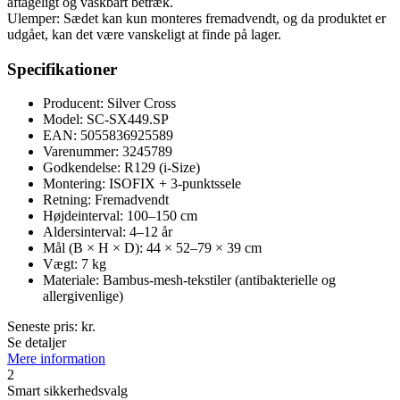
aftageligt og vaskbart betræk.
Ulemper: Sædet kan kun monteres fremadvendt, og da produktet er
udgået, kan det være vanskeligt at finde på lager.
Specifikationer
Producent: Silver Cross
Model: SC-SX449.SP
EAN: 5055836925589
Varenummer: 3245789
Godkendelse: R129 (i-Size)
Montering: ISOFIX + 3-punktssele
Retning: Fremadvendt
Højdeinterval: 100–150 cm
Aldersinterval: 4–12 år
Mål (B × H × D): 44 × 52–79 × 39 cm
Vægt: 7 kg
Materiale: Bambus-mesh-tekstiler (antibakterielle og
allergivenlige)
Seneste pris:
kr.
Se detaljer
Mere information
2
Smart sikkerhedsvalg