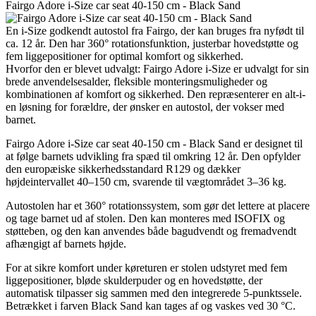
Fairgo Adore i-Size car seat 40-150 cm - Black Sand
En i-Size godkendt autostol fra Fairgo, der kan bruges fra nyfødt til
ca. 12 år. Den har 360° rotationsfunktion, justerbar hovedstøtte og
fem liggepositioner for optimal komfort og sikkerhed.
Hvorfor den er blevet udvalgt: Fairgo Adore i-Size er udvalgt for sin
brede anvendelsesalder, fleksible monteringsmuligheder og
kombinationen af komfort og sikkerhed. Den repræsenterer en alt-i-
en løsning for forældre, der ønsker en autostol, der vokser med
barnet.
Fairgo Adore i-Size car seat 40-150 cm - Black Sand er designet til
at følge barnets udvikling fra spæd til omkring 12 år. Den opfylder
den europæiske sikkerhedsstandard R129 og dækker
højdeintervallet 40–150 cm, svarende til vægtområdet 3–36 kg.
Autostolen har et 360° rotationssystem, som gør det lettere at placere
og tage barnet ud af stolen. Den kan monteres med ISOFIX og
støtteben, og den kan anvendes både bagudvendt og fremadvendt
afhængigt af barnets højde.
For at sikre komfort under køreturen er stolen udstyret med fem
liggepositioner, bløde skulderpuder og en hovedstøtte, der
automatisk tilpasser sig sammen med den integrerede 5-punktssele.
Betrækket i farven Black Sand kan tages af og vaskes ved 30 °C.