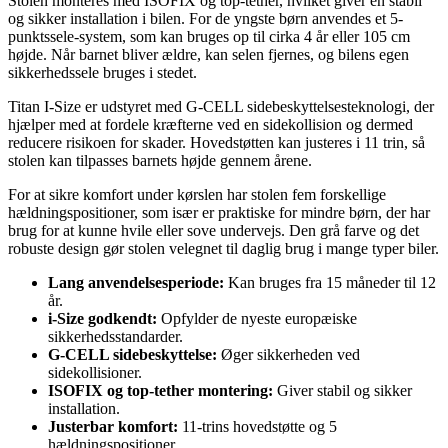
Stolen monteres med ISOFIX og top-tether, hvilket giver en stabil
og sikker installation i bilen. For de yngste børn anvendes et 5-
punktssele-system, som kan bruges op til cirka 4 år eller 105 cm
højde. Når barnet bliver ældre, kan selen fjernes, og bilens egen
sikkerhedssele bruges i stedet.
Titan I-Size er udstyret med G-CELL sidebeskyttelsesteknologi, der
hjælper med at fordele kræfterne ved en sidekollision og dermed
reducere risikoen for skader. Hovedstøtten kan justeres i 11 trin, så
stolen kan tilpasses barnets højde gennem årene.
For at sikre komfort under kørslen har stolen fem forskellige
hældningspositioner, som især er praktiske for mindre børn, der har
brug for at kunne hvile eller sove undervejs. Den grå farve og det
robuste design gør stolen velegnet til daglig brug i mange typer biler.
Lang anvendelsesperiode:
Kan bruges fra 15 måneder til 12
år.
i-Size godkendt:
Opfylder de nyeste europæiske
sikkerhedsstandarder.
G-CELL sidebeskyttelse:
Øger sikkerheden ved
sidekollisioner.
ISOFIX og top-tether montering:
Giver stabil og sikker
installation.
Justerbar komfort:
11-trins hovedstøtte og 5
hældningspositioner.