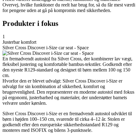
Overvej, hvilke funktioner du reelt har brug for, så du får mest værdi
for pengene uden at gå på kompromis med sikkerheden.
Produkter i fokus
1
Justerbar komfort
Silver Cross Discover i-Size car seat - Space
En fremadvendt autostol fra Silver Cross, der kombinerer lav vægt,
fleksibel justering og komfortable bambus-tekstiler. Godkendt efter
den nyeste R129-standard og designet til børn mellem 100 og 150
cm.
Hvorfor den er blevet udvalgt: Silver Cross Discover i-Size er
udvalgt for sin kombination af sikkerhed, komfort og
brugervenlighed. Den repræsenterer en moderne autostol med fokus
på ergonomi, justerbarhed og materialer, der understøtter barnets
velvære under kørslen.
Silver Cross Discover i-Size er en fremadvendt autostol udviklet til
børn i højden 100–150 cm, svarende til cirka 4–12 år. Stolen er
godkendt efter den europæiske sikkerhedsstandard R129 og
monteres med ISOFIX og bilens 3-punktssele.