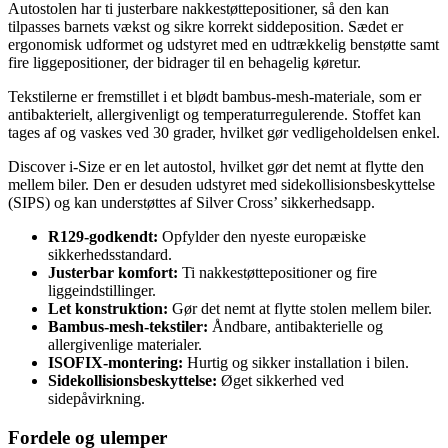
Autostolen har ti justerbare nakkestøttepositioner, så den kan
tilpasses barnets vækst og sikre korrekt siddeposition. Sædet er
ergonomisk udformet og udstyret med en udtrækkelig benstøtte samt
fire liggepositioner, der bidrager til en behagelig køretur.
Tekstilerne er fremstillet i et blødt bambus-mesh-materiale, som er
antibakterielt, allergivenligt og temperaturregulerende. Stoffet kan
tages af og vaskes ved 30 grader, hvilket gør vedligeholdelsen enkel.
Discover i-Size er en let autostol, hvilket gør det nemt at flytte den
mellem biler. Den er desuden udstyret med sidekollisionsbeskyttelse
(SIPS) og kan understøttes af Silver Cross’ sikkerhedsapp.
R129-godkendt:
Opfylder den nyeste europæiske
sikkerhedsstandard.
Justerbar komfort:
Ti nakkestøttepositioner og fire
liggeindstillinger.
Let konstruktion:
Gør det nemt at flytte stolen mellem biler.
Bambus-mesh-tekstiler:
Åndbare, antibakterielle og
allergivenlige materialer.
ISOFIX-montering:
Hurtig og sikker installation i bilen.
Sidekollisionsbeskyttelse:
Øget sikkerhed ved
sidepåvirkning.
Fordele og ulemper