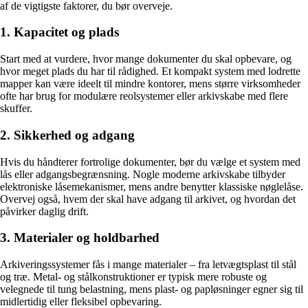
af de vigtigste faktorer, du bør overveje.
1. Kapacitet og plads
Start med at vurdere, hvor mange dokumenter du skal opbevare, og
hvor meget plads du har til rådighed. Et kompakt system med lodrette
mapper kan være ideelt til mindre kontorer, mens større virksomheder
ofte har brug for modulære reolsystemer eller arkivskabe med flere
skuffer.
2. Sikkerhed og adgang
Hvis du håndterer fortrolige dokumenter, bør du vælge et system med
lås eller adgangsbegrænsning. Nogle moderne arkivskabe tilbyder
elektroniske låsemekanismer, mens andre benytter klassiske nøglelåse.
Overvej også, hvem der skal have adgang til arkivet, og hvordan det
påvirker daglig drift.
3. Materialer og holdbarhed
Arkiveringssystemer fås i mange materialer – fra letvægtsplast til stål
og træ. Metal- og stålkonstruktioner er typisk mere robuste og
velegnede til tung belastning, mens plast- og papløsninger egner sig til
midlertidig eller fleksibel opbevaring.