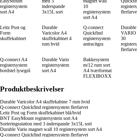
EasyMount
med 3
magnet wall
Quickfi
registersystem
inderspande
10
register
sort A4
3x15L sort
registersystem
flerfarve
sort A4
Leitz Post og
Durable
Q-connect
Durable
Form
Varicolor A4
Quickfind
VARIO 
skuffekabinet
skuffekabinet 4
registersystem
30
rum hvid
antracitgra
register
flerfarv
Q-connect A4
Durable Vario
Bakkesystem
registersystem
registersystem
m/12 rum sort
bordstel lysegrå
sort A4
A4 tværformat
FLEXIBOXX
Produktbeskrivelser
Durable Varicolor A4 skuffekabine 7 rum hvid
Q-connect Quickfind registersystem flerfarvet
Leitz Post og Form skuffekabinet blå/hvid
BNT EasyMount registersystem sort A4
Sorteringsstation med 3 inderspande 3x15L sort
Durable Vario magnet wall 10 registersystem sort A4
Q-connect Quickfind registersystem flerfarvet