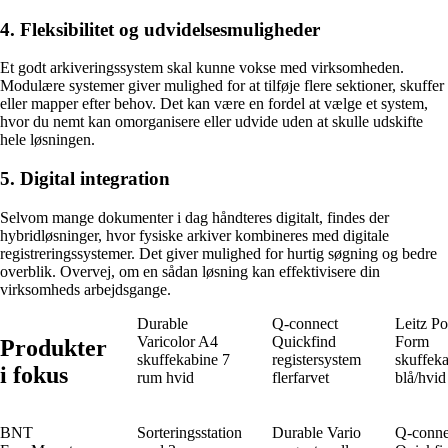
4. Fleksibilitet og udvidelsesmuligheder
Et godt arkiveringssystem skal kunne vokse med virksomheden.
Modulære systemer giver mulighed for at tilføje flere sektioner, skuffer
eller mapper efter behov. Det kan være en fordel at vælge et system,
hvor du nemt kan omorganisere eller udvide uden at skulle udskifte
hele løsningen.
5. Digital integration
Selvom mange dokumenter i dag håndteres digitalt, findes der
hybridløsninger, hvor fysiske arkiver kombineres med digitale
registreringssystemer. Det giver mulighed for hurtig søgning og bedre
overblik. Overvej, om en sådan løsning kan effektivisere din
virksomheds arbejdsgange.
Durable
Q-connect
Leitz Po
Varicolor A4
Quickfind
Form
Produkter
skuffekabine 7
registersystem
skuffeka
i fokus
rum hvid
flerfarvet
blå/hvid
BNT
Sorteringsstation
Durable Vario
Q-conne